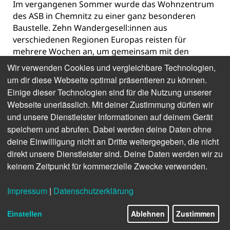
Im vergangenen Sommer wurde das Wohnzentrum
des ASB in Chemnitz zu einer ganz besonderen
Baustelle. Zehn Wandergesell:innen aus
verschiedenen Regionen Europas reisten für
mehrere Wochen an, um gemeinsam mit den
Bewohner:innen ein Projekt im Rahmen der
Wir verwenden Cookies und vergleichbare Technologien,
Kulturhauptstadt Chemnitz 2025 zu verwirklichen.
um dir diese Webseite optimal präsentieren zu können.
Initiiert wurde es vom ASB-Ortsverband Chemnitz
Einige dieser Technologien sind für die Nutzung unserer
und Umgebung, der sich erfolgreich um eine
Webseite unerlässlich. Mit deiner Zustimmung dürfen wir
Sommerbaustelle beworben hatte. Das Besondere:
und unsere Dienstleister Informationen auf deinem Gerät
Auch Menschen im Rollstuhl konnten aktiv am Bau
speichern und abrufen. Dabei werden deine Daten ohne
mitwirken.
deine Einwilligung nicht an Dritte weitergegeben, die nicht
direkt unsere Dienstleister sind. Deine Daten werden wir zu
Seit Jahrhunderten ist es Tradition, dass
keinem Zeitpunkt für kommerzielle Zwecke verwenden.
Wandergesell:innen für gemeinnützige Vereine
solidarische Baustellen organisieren und
Impressum
|
Datenschutzerklärung
durchführen. So wurde aus einer Idee für den ASB
Realität. Anfang Juli schlugen die Handwerker:innen
Einstellen
Ablehnen
Zustimmen
ihr Zelt in unmittelbarer Nähe zur Baustelle direkt
im Garten des Wohnzentrums auf. Schon bald zog